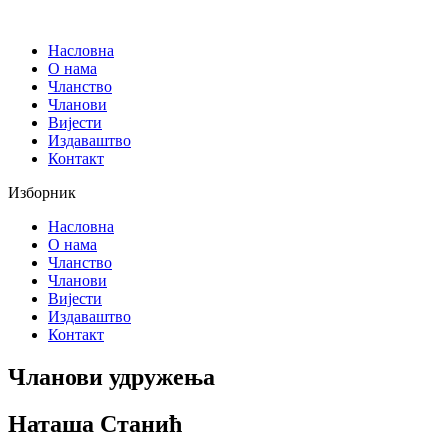
Скочите
на
Насловна
садржај
О нама
Чланство
Чланови
Вијести
Издаваштво
Контакт
Изборник
Насловна
О нама
Чланство
Чланови
Вијести
Издаваштво
Контакт
Чланови удружења
Наташа Станић