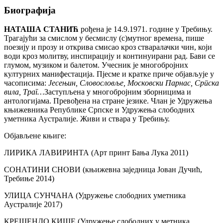
Биографија
НАТАША СТАНИЋ
рођена је 14.9.1971. године у Требињу.
Трагајући за смислом у бесмислу (с)мутног времена, пише
поезију и прозу и открива смисао кроз стваралачки чин, који
води кроз молитву, инспирацију и континуирани рад. Бави се
глумом, музиком и балетом. Учесник је многобројних
културних манифестација. Пјесме и кратке приче објављује у
часописима:
Јесењин, Словословље, Московски Парнас, Српска
вила, Траг…
Заступљена у многобројним зборницима и
антологијама. Превођена на стране језике. Члан је Удружења
књижевника Републике Српске и Удружења слободних
уметника Аустралије. Живи и ствара у Требињу.
Објављене књиге:
ЛИРИКА ЛАВИРИНТА (Арт принт Бања Лука 2011)
СОНАТИНИ СНОВИ (књижевна заједница Јован Дучић,
Требиње 2014)
УЛИЦА СУНЧАНА (Удружење слободних уметника
Аустралије 2017)
КРЕШЕНДО КИШЕ (Удружење слободних у метника