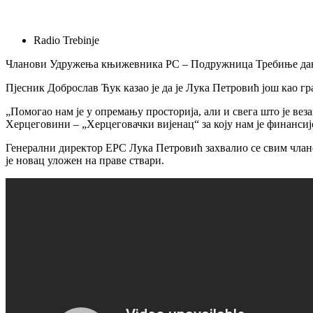
Radio Trebinje
Чланови Удружења књижевника РС – Подружница Требиње дана
Пјесник Доброслав Ћук казао је да је Лука Петровић још као 
„Помогао нам је у опремању просторија, али и свега што је ве
Херцеговини – „Херцеговачки вијенац“ за коју нам је финансиј
Генерални директор ЕРС Лука Петровић захвалио се свим члано
је новац уложен на праве ствари.