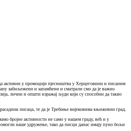
да активни у промоцији пјесништва у Херцеговини и писаним
тану забиљежени и запамћени и сматрали смо да је важно
зија, лични и општи изражај људи који су способни да такво
асадник писаца, те да је Требиње вијековима књижевни град.
мо бројне активности не само у нашем граду, већ и у
помогли наше удружење, тако да писци данас имају пуно бољи