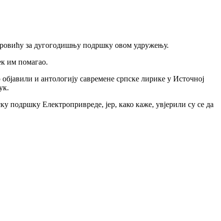
ровићу за дугогодишњу подршку овом удружењу.
ек им помагао.
 објавили и антологију савремене српске лирике у Источној
ук.
у подршку Електропривреде, јер, како каже, увјерили су се да