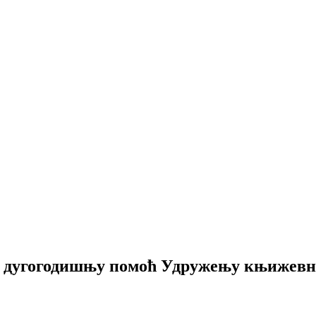
а дугогодишњу помоћ Удружењу књижев