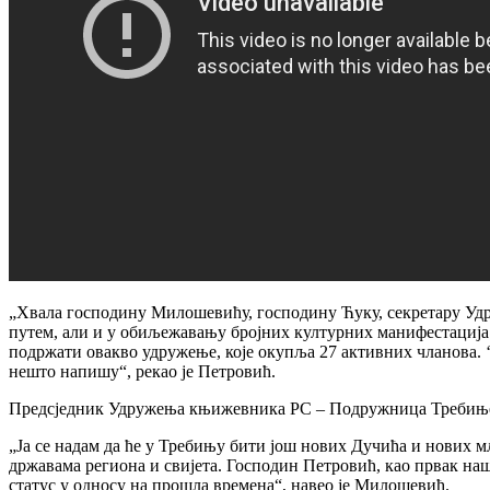
„Хвала господину Милошевићу, господину Ћуку, секретару Уд
путем, али и у обиљежавању бројних културних манифестација 
подржати овакво удружење, које окупља 27 активних чланова. ‘Х
нешто напишу“, рекао је Петровић.
Предсједник Удружења књижевника РС – Подружница Требиње Ра
„Ја се надам да ће у Требињу бити још нових Дучића и нових 
државама региона и свијета. Господин Петровић, као првак на
статус у односу на прошла времена“, навео је Милошевић.