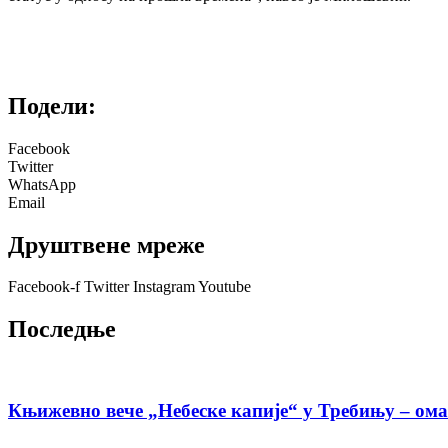
Подели:
Facebook
Twitter
WhatsApp
Email
Друштвене мреже
Facebook-f
Twitter
Instagram
Youtube
Последње
Књижевно вече „Небеске капије“ у Требињу – ома