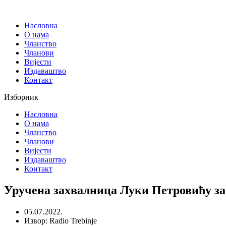
Скочите
на
Насловна
садржај
О нама
Чланство
Чланови
Вијести
Издаваштво
Контакт
Изборник
Насловна
О нама
Чланство
Чланови
Вијести
Издаваштво
Контакт
Уручена захвалница Луки Петровићу з
05.07.2022.
Извор: Radio Trebinje