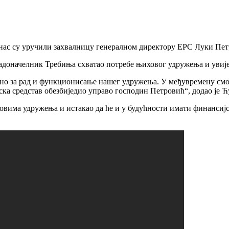
с су уручили захвалницу генералном директору ЕРС Луки Пет
градоначелник Требиња схватао потребе њиховог удружења и увиј
зано за рад и функционисање нашег удружења. У међувремену смо
ска средстав обезбиједио управо господин Петровић“, додао је Ћ
вима удружења и истакао да ће и у будућности имати финансијск