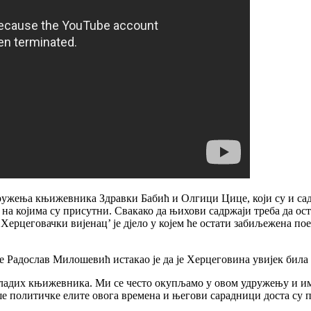
ружења књижевника Здравки Бабић и Олгици Цице, који су и са
на којима су присутни. Свакако да њихови садржаји треба да ос
ерцеговачки вијенац’ је дјело у којем ће остати забиљежена пое
дослав Милошевић истакао је да је Херцеговина увијек била р
младих књижевника. Ми се често окупљамо у овом удружењу и има
ше политичке елите овога времена и његови сарадници доста су 