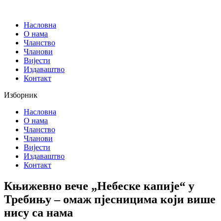
Скочите
на
Насловна
садржај
О нама
Чланство
Чланови
Вијести
Издаваштво
Контакт
Изборник
Насловна
О нама
Чланство
Чланови
Вијести
Издаваштво
Контакт
Књижевно вече „Небеске капије“ у
Требињу – омаж пјесницима који више
нису са нама