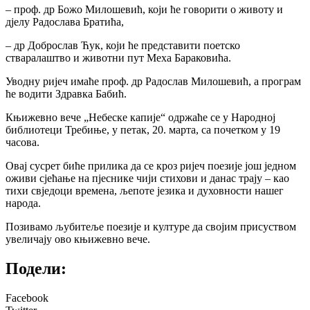
– проф. др Божо Милошевић, који ће говорити о животу и
дјелу Радослава Братића,
– др Доброслав Ћук, који ће представити поетско
стваралаштво и животни пут Меха Бараковића.
Уводну ријеч имаће проф. др Радослав Милошевић, а програм
ће водити Здравка Бабић.
Књижевно вече „Небеске капије“ одржаће се у Народној
библиотеци Требиње, у петак, 20. марта, са почетком у 19
часова.
Овај сусрет биће прилика да се кроз ријеч поезије још једном
оживи сјећање на пјеснике чији стихови и данас трају – као
тихи свједоци времена, љепоте језика и духовности нашег
народа.
Позивамо љубитеље поезије и културе да својим присуством
увеличају ово књижевно вече.
Подели:
Facebook