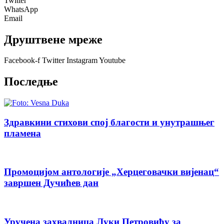
Twitter
WhatsApp
Email
Друштвене мреже
Facebook-f
Twitter
Instagram
Youtube
Последње
Здравкини стихови спој благости и унутрашњег
пламена
Промоцијом антологије „Херцеговачки вијенац“
завршен Дучићев дан
Уручена захвалница Луки Петровићу за