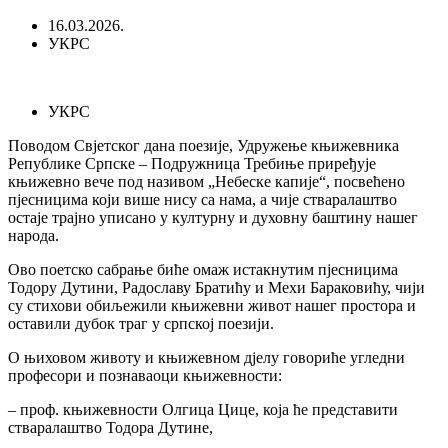
16.03.2026.
УКРС
УКРС
Поводом Свјетског дана поезије, Удружење књижевника
Републике Српске – Подружница Требиње приређује
књижевно вече под називом „Небеске капије“, посвећено
пјесницима који више нису са нама, а чије стваралаштво
остаје трајно уписано у културну и духовну баштину нашег
народа.
Ово поетско сабрање биће омаж истакнутим пјесницима
Тодору Дутини, Радославу Братићу и Мехи Бараковићу, чији
су стихови обиљежили књижевни живот нашег простора и
оставили дубок траг у српској поезији.
О њиховом животу и књижевном дјелу говориће угледни
професори и познаваоци књижевности:
– проф. књижевности Олгица Цице, која ће представити
стваралаштво Тодора Дутине,