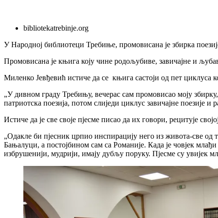
bibliotekatrebinje.org
У Народној библиотеци Требиње, промовисана је збирка поези
Промовисана је књига коју чине родољубиве, завичајне и љубав
Миленко Јевђевић истиче да се књига састоји од пет циклуса к
„У дивном граду Требињу, вечерас сам промовисао моју збирку, 
патриотска поезија, потом слиједи циклус завичајне поезије и р
Истиче да је све своје пјесме писао да их говори, рецитује сво
„Одакле би пјесник црпио инспирацију него из живота-све од ти
Бањалуци, а постојбином сам са Романије. Када је човјек млађи
избрушенији, мудрији, имају дубљу поруку. Пјесме су увијек мл