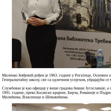
Миленко Јевђевић рођен је 1963. године у Рогатици. Основно об
Генералштабну школу, све са одличним успјехом, убрајајући се 
Службовао је као официр у више градова бивше Југославије, а
1991. године, преко Босанске крајине, Бирча, Романије и Подр
Милићима, Власеници и Шековићима.