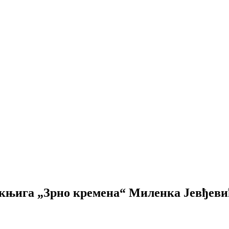
 књига „Зрно кремена“ Миленка Јевђеви