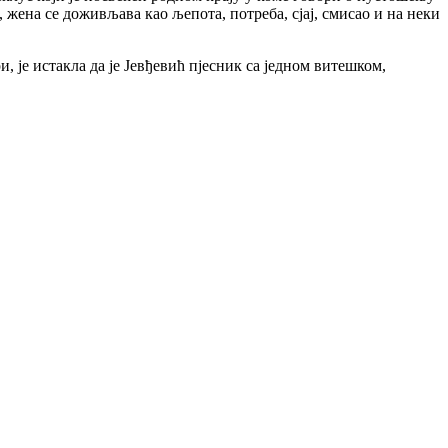
, жена се доживљава као љепота, потреба, сјај, смисао и на неки
је истакла да је Јевђевић пјесник са једном витешком,