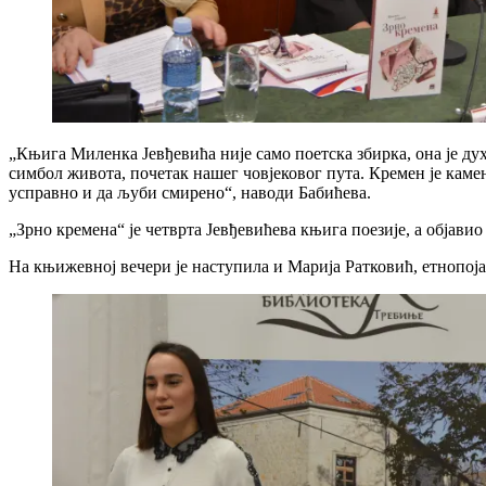
„Књига Миленка Јевђевића није само поетска збирка, она је ду
симбол живота, почетак нашег човјековог пута. Кремен је камен
усправно и да љуби смирено“, наводи Бабићева.
„Зрно кремена“ је четврта Јевђевићева књига поезије, а објавио
На књижевној вечери је наступила и Марија Ратковић, етнопоја