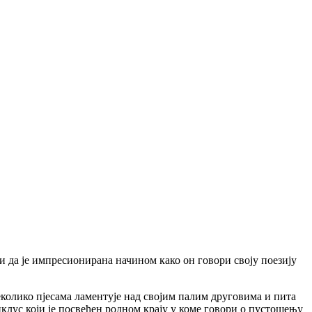
и да је импресионирана начином како он говори своју поезију
 неколико пјесама ламентује над својим палим друговима и пита
 циклус који је посвећен родном крају у коме говори о пустошењу