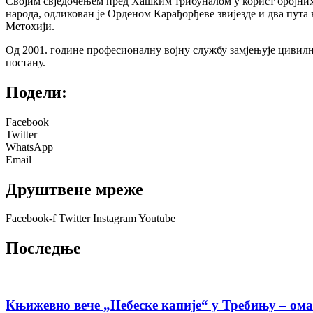
Својим свједочењем пред Хашким трибуналом у корист бројних 
народа, одликован је Орденом Карађорђеве звијезде и два пута
Метохији.
Од 2001. године професионалну војну службу замјењује цивилном
постану.
Подели:
Facebook
Twitter
WhatsApp
Email
Друштвене мреже
Facebook-f
Twitter
Instagram
Youtube
Последње
Књижевно вече „Небеске капије“ у Требињу – ома