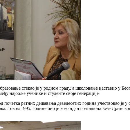
разовање стекао је у родном граду, а школовање наставио у Беогр
међу најбоље ученике и студенте своје генерације
 од почетка ратних дешавања деведесетих година учествовао је 
иња. Током 1995. године био је командант батаљона везе Дринско