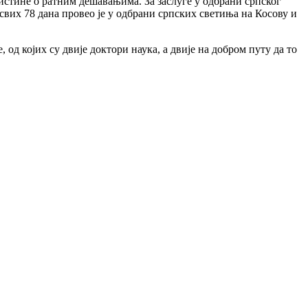
истине о ратним дешавањима. За заслуге у одбрани српског
свих 78 дана провео је у одбрани српских светиња на Косову и
д којих су двије доктори наука, а двије на добром путу да то