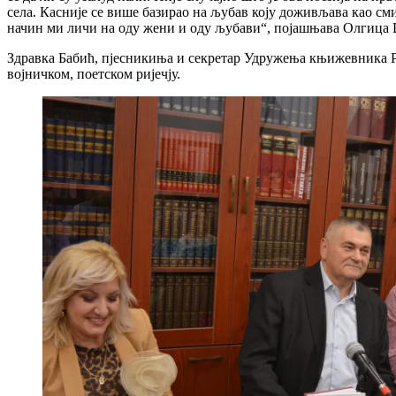
села. Касније се више базирао на љубав коју доживљава као смис
начин ми личи на оду жени и оду љубави“, појашњава Олгица 
Здравка Бабић, пјесникиња и секретар Удружења књижевника РС
војничком, поетском ријечју.