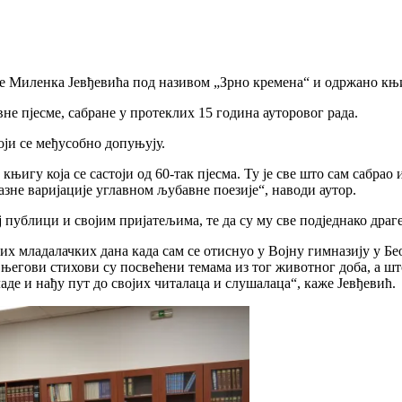
је Миленка Јевђевића под називом „Зрно кремена“ и одржано књ
не пјесме, сабране у протеклих 15 година ауторовог рада.
оји се међусобно допуњују.
књигу која се састоји од 60-так пјесма. Ту је све што сам сабр
азне варијације углавном љубавне поезије“, наводи аутор.
јој публици и својим пријатељима, те да су му све подједнако дра
х младалачких дана када сам се отиснуо у Војну гимназију у Бео
 његови стихови су посвећени темама из тог животног доба, а што
аде и нађу пут до својих читалаца и слушалаца“, каже Јевђевић.