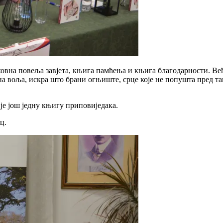
ховна повеља завјета, књига памћења и књига благодарности. Ве
а воља, искра што брани огњиште, срце које не попушта пред тамо
 је још једну књигу приповиједака.
ц.