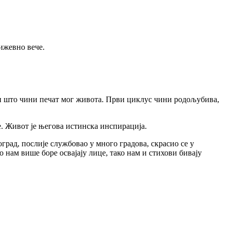
ижевно вече.
ао и што чини печат мог живота. Први циклус чини родољубива,
ге. Живот је његова истинска инспирација.
град, послије службовао у много градова, скрасио се у
 нам више боре освајају лице, тако нам и стихови бивају