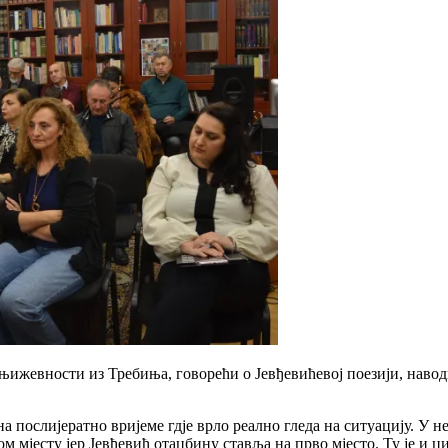
књижевности из Требиња, говорећи о Јевђевићевој поезији, навод
 на послијератно вријеме гдје врло реално гледа на ситуацију. У
рвом мјесту јер Јевђевић отаџбину ставља на прво мјесто. Ту је и