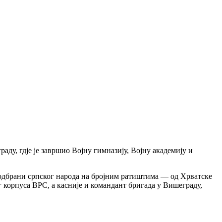
аду, гдје је завршио Војну гимназију, Војну академију и
у одбрани српског народа на бројним ратиштима — од Хрватске
г корпуса ВРС, а касније и командант бригада у Вишеграду,