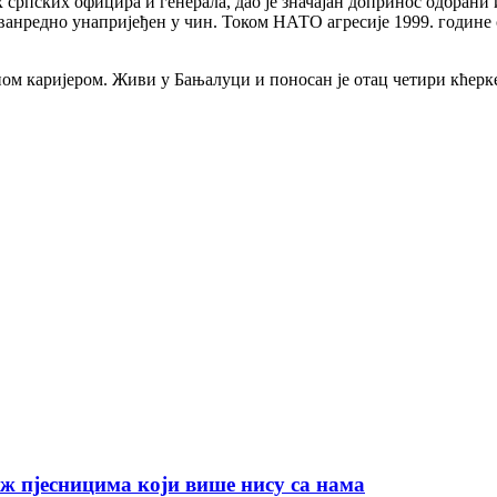
српских официра и генерала, дао је значајан допринос одбрани 
 ванредно унапријеђен у чин. Током НАТО агресије 1999. године 
 каријером. Живи у Бањалуци и поносан је отац четири кћерке, о
ж пјесницима који више нису са нама