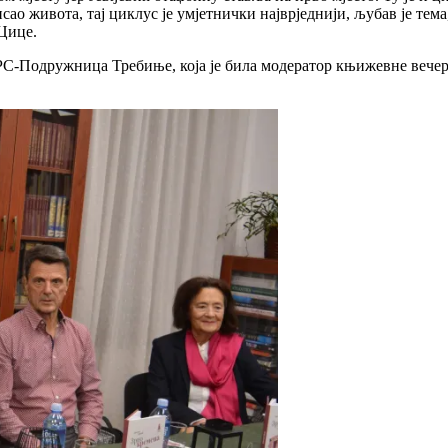
ао живота, тај циклус је умјетнички најврједнији, љубав је тема
Цице.
-Подружница Требиње, која је била модератор књижевне вечери, 