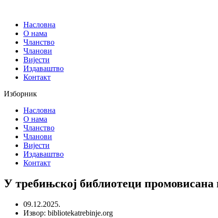
Скочите
на
Насловна
садржај
О нама
Чланство
Чланови
Вијести
Издаваштво
Контакт
Изборник
Насловна
О нама
Чланство
Чланови
Вијести
Издаваштво
Контакт
У требињској библиотеци промовисана
09.12.2025.
Извор: bibliotekatrebinje.org