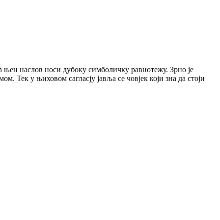
ћ њен наслов носи дубоку симболичку равнотежу. Зрно је
м. Тек у њиховом сагласју јавља се човјек који зна да стоји