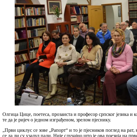
Олгица Цице, поетеса, прозаиста и професор српског језика и 
те да је ријеч о једном изграђеном, зрелом пјеснику.
„Први циклус се зове „Рапорт“ и то је пјесников поглед на рат,
се да ли су узалуд пали. Није случајно што је ова поезија на п